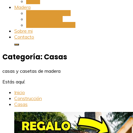
Suelos
Madera
Madera para exterior
Tablas y tableros
Tablero contrachapado
Sobre mi
Contacto
Categoría:
Casas
casas y casetas de madera
Estás aquí:
Inicio
Construcción
Casas