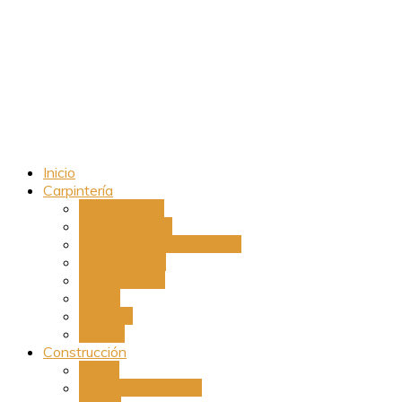
Inicio
Carpintería
Camperizado
Cortar madera
Cosas hechas de madera
Herramientas
Tratamientos
Barniz
Muebles
Pintura
Construcción
Casas
Puertas de madera