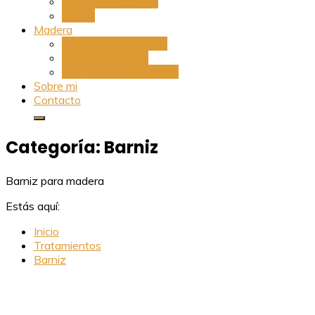
Puertas de madera
Suelos
Madera
Madera para exterior
Tablas y tableros
Tablero contrachapado
Sobre mi
Contacto
Categoría:
Barniz
Barniz para madera
Estás aquí:
Inicio
Tratamientos
Barniz