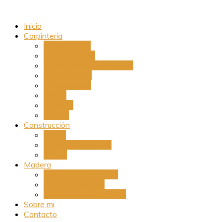
Inicio
Carpintería
Camperizado
Cortar madera
Cosas hechas de madera
Herramientas
Tratamientos
Barniz
Muebles
Pintura
Construcción
Casas
Puertas de madera
Suelos
Madera
Madera para exterior
Tablas y tableros
Tablero contrachapado
Sobre mi
Contacto