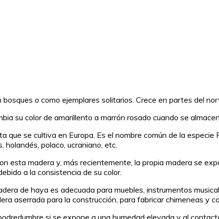
en bosques o como ejemplares solitarios. Crece en partes del nor
ia su color de amarillento a marrón rosado cuando se almacen
a que se cultiva en Europa. Es el nombre común de la especie 
s, holandés, polaco, ucraniano, etc.
 esta madera y, más recientemente, la propia madera se expor
ebido a la consistencia de su color.
r. La madera de haya es adecuada para muebles, instrumentos musi
era aserrada para la construcción, para fabricar chimeneas y co
 podredumbre si se expone a una humedad elevada y al contacto d