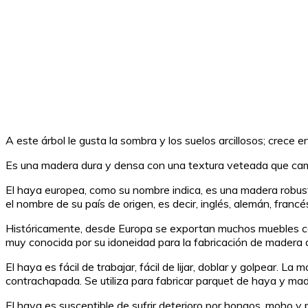
A este árbol le gusta la sombra y los suelos arcillosos; crece 
Es una madera dura y densa con una textura veteada que camb
El haya europea, como su nombre indica, es una madera robust
el nombre de su país de origen, es decir, inglés, alemán, francé
Históricamente, desde Europa se exportan muchos muebles con
muy conocida por su idoneidad para la fabricación de madera d
El haya es fácil de trabajar, fácil de lijar, doblar y golpea
contrachapada. Se utiliza para fabricar parquet de haya y mad
El haya es susceptible de sufrir deterioro por hongos, moho y