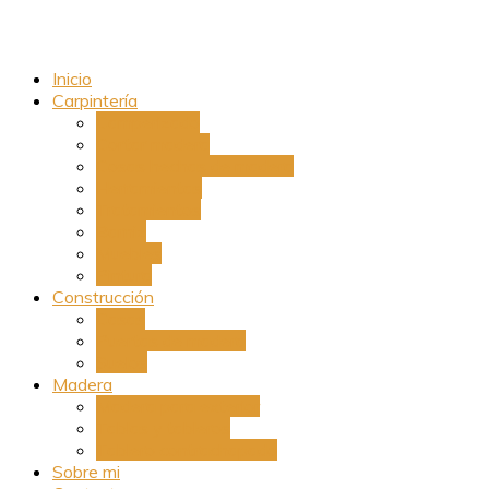
Inicio
Carpintería
Camperizado
Cortar madera
Cosas hechas de madera
Herramientas
Tratamientos
Barniz
Muebles
Pintura
Construcción
Casas
Puertas de madera
Suelos
Madera
Madera para exterior
Tablas y tableros
Tablero contrachapado
Sobre mi