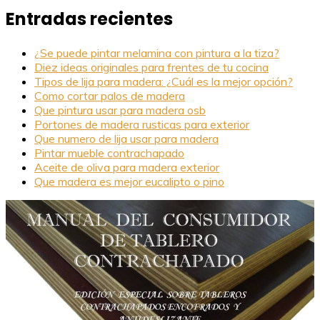
Entradas recientes
¿Se puede pintar melamina con pintura a la tiza?
Diez ideas originales para frentes de tu cocina
Tipos de lija para madera: ¿Cuál es la mejor opción?
Como cortar palos de madera
Que pintura usar para madera osb
Portones de madera rusticas para exterior
Que numero de lija usar para madera
Pintar mueble contrachapado
Aceite de oliva para madera exterior
Que madera es mejor eucalipto o pino