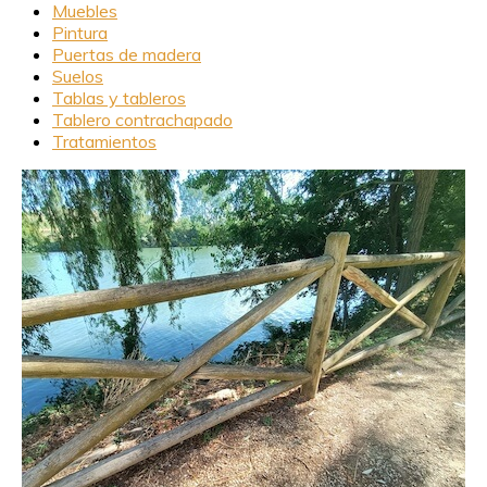
Muebles
Pintura
Puertas de madera
Suelos
Tablas y tableros
Tablero contrachapado
Tratamientos