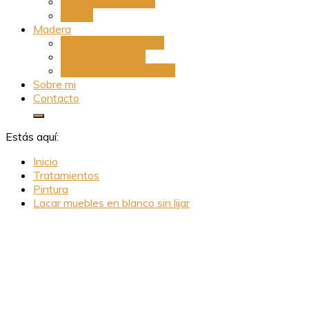
Puertas de madera
Suelos
Madera
Madera para exterior
Tablas y tableros
Tablero contrachapado
Sobre mi
Contacto
Estás aquí:
Inicio
Tratamientos
Pintura
Lacar muebles en blanco sin lijar