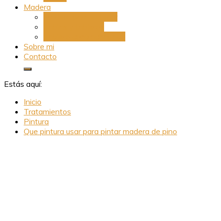
Madera
Madera para exterior
Tablas y tableros
Tablero contrachapado
Sobre mi
Contacto
Estás aquí:
Inicio
Tratamientos
Pintura
Que pintura usar para pintar madera de pino